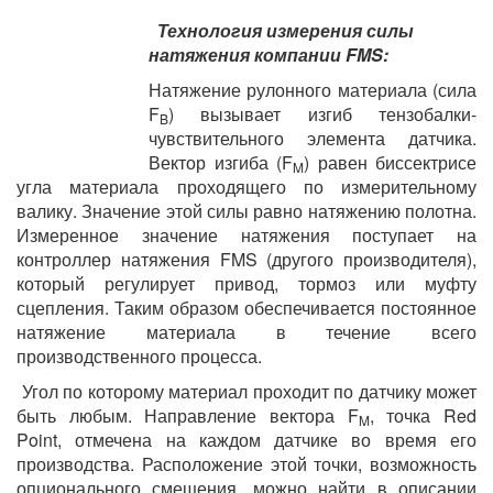
Технология измерения силы
натяжения компании FMS:
Натяжение рулонного материала (сила
F
) вызывает изгиб тензобалки-
B
чувствительного элемента датчика.
Вектор изгиба (F
) равен биссектрисе
M
угла материала проходящего по измерительному
валику. Значение этой силы равно натяжению полотна.
Измеренное значение натяжения поступает на
контроллер натяжения FMS (другого производителя),
который регулирует привод, тормоз или муфту
сцепления. Таким образом обеспечивается постоянное
натяжение материала в течение всего
производственного процесса.
Угол по которому материал проходит по датчику может
быть любым. Направление вектора F
, точка Red
M
Point, отмечена на каждом датчике во время его
производства. Расположение этой точки, возможность
опционального смещения, можно найти в описании