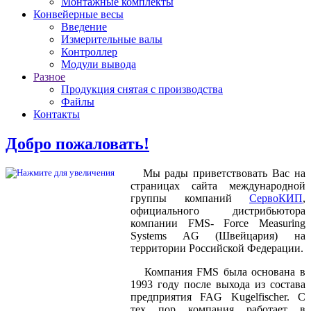
Монтажные комплекты
Конвейерные весы
Введение
Измерительные валы
Контроллер
Модули вывода
Разное
Продукция снятая с производства
Файлы
Контакты
Добро пожаловать!
Мы рады приветствовать Вас на
страницах сайта международной
группы компаний
СервоКИП
,
официального дистрибьютора
компании FMS- Force Measuring
Systems AG (Швейцария) на
территории Российской Федерации.
Компания FMS была основана в
1993 году после выхода из состава
предприятия FAG Kugelfischer. С
тех пор компания работает в